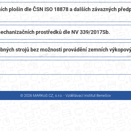
h plošin dle ČSN ISO 18878 a dalších závazných předp
 mechanizačních prostředků dle NV 339/2017Sb.
obných strojů bez možnosti provádění zemních výkopový
© 2026 MARKoS CZ, s.r.o. - Vzdělávací institut Benešov