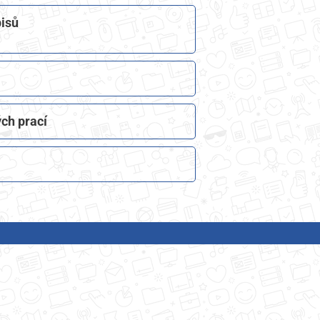
isů​
ch prací