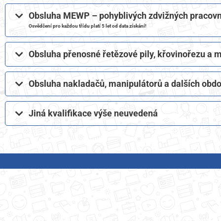
Obsluha MEWP – pohyblivých zdvižných pracovníc
Osvědčení pro každou třídu platí 5 let od data získání!
Obsluha přenosné řetězové pily, křovinořezu a
Obsluha nakladačů, manipulátorů a dalších obd
Jiná kvalifikace výše neuvedená​