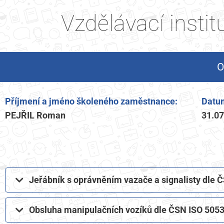
Vzdělávací insti
O
Příjmení a jméno školeného zaměstnance:
Datum
PEJŘIL Roman
31.0
Jeřábník s oprávněním vazače a signalisty dle
Obsluha manipulačních vozíků dle ČSN ISO 5053