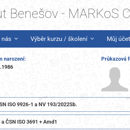
tut Benešov - MARKoS CZ
 nás
Výběr kurzu / školení
Můj úče
 narození:
Průkazová f
7.1986
 ČSN ISO 9926-1 a NV 193/2022Sb.
 a ČSN ISO 3691 + Amd1​