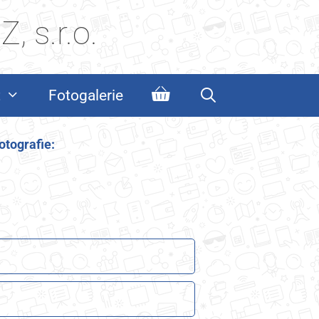
, s.r.o.
t
Fotogalerie
otografie: