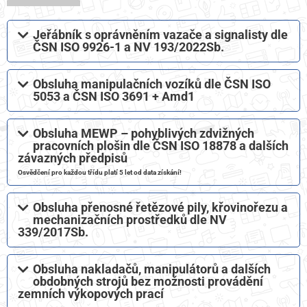
Jeřábník s oprávněním vazače a signalisty dle
ČSN ISO 9926-1 a NV 193/2022Sb.
Obsluha manipulačních vozíků dle ČSN ISO
5053 a ČSN ISO 3691 + Amd1​
Obsluha MEWP – pohyblivých zdvižných
pracovních plošin dle ČSN ISO 18878 a dalších
závazných předpisů​
Osvědčení pro každou třídu platí 5 let od data získání!
Obsluha přenosné řetězové pily, křovinořezu a
mechanizačních prostředků dle NV
339/2017Sb.
Obsluha nakladačů, manipulátorů a dalších
obdobných strojů bez možnosti provádění
zemních výkopových prací