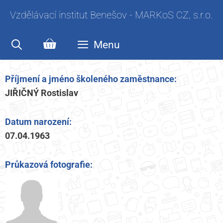
Vzdělávací institut Benešov - MARKoS CZ, s.r.o.
Menu
Příjmení a jméno školeného zaměstnance:
JIŘIČNÝ Rostislav
Datum narození:
07.04.1963
Průkazová fotografie: