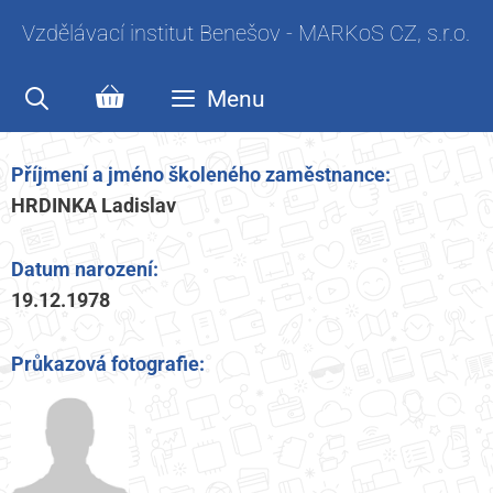
Vzdělávací institut Benešov - MARKoS CZ, s.r.o.
Menu
Příjmení a jméno školeného zaměstnance:
HRDINKA Ladislav
Datum narození:
19.12.1978
Průkazová fotografie: