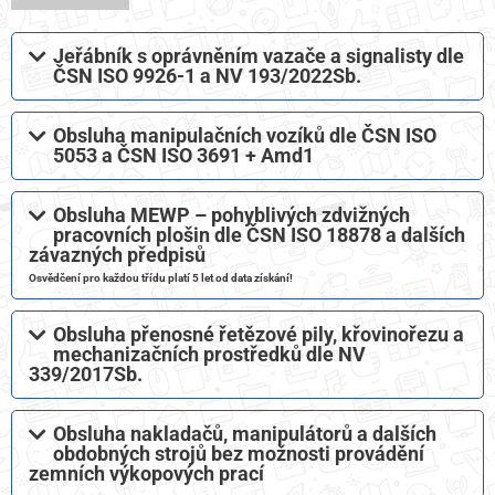
Jeřábník s oprávněním vazače a signalisty dle
ČSN ISO 9926-1 a NV 193/2022Sb.
Obsluha manipulačních vozíků dle ČSN ISO
5053 a ČSN ISO 3691 + Amd1​
Obsluha MEWP – pohyblivých zdvižných
pracovních plošin dle ČSN ISO 18878 a dalších
závazných předpisů​
Osvědčení pro každou třídu platí 5 let od data získání!
Obsluha přenosné řetězové pily, křovinořezu a
mechanizačních prostředků dle NV
339/2017Sb.
Obsluha nakladačů, manipulátorů a dalších
obdobných strojů bez možnosti provádění
zemních výkopových prací