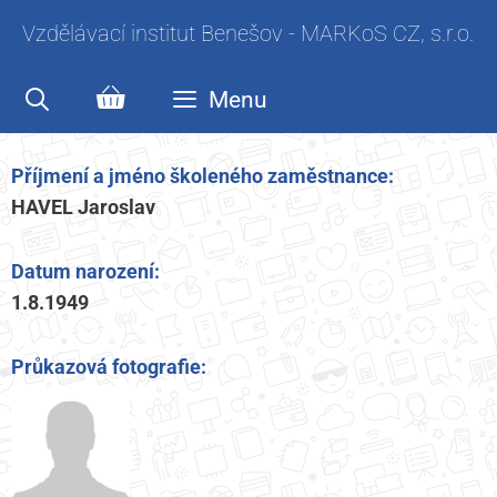
Vzdělávací institut Benešov - MARKoS CZ, s.r.o.
Menu
Příjmení a jméno školeného zaměstnance:
HAVEL Jaroslav
Datum narození:
1.8.1949
Průkazová fotografie: