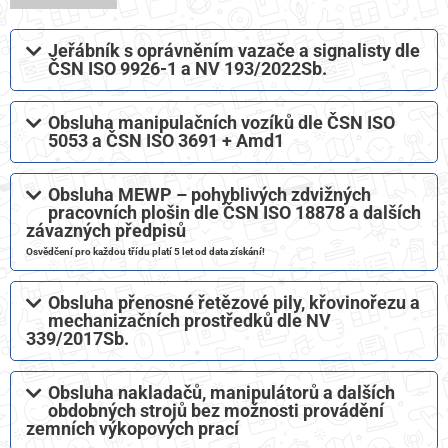
Jeřábník s oprávněním vazače a signalisty dle
ČSN ISO 9926-1 a NV 193/2022Sb.
Obsluha manipulačních vozíků dle ČSN ISO
5053 a ČSN ISO 3691 + Amd1​
Obsluha MEWP – pohyblivých zdvižných
pracovních plošin dle ČSN ISO 18878 a dalších
závazných předpisů​
Osvědčení pro každou třídu platí 5 let od data získání!
Obsluha přenosné řetězové pily, křovinořezu a
mechanizačních prostředků dle NV
339/2017Sb.
Obsluha nakladačů, manipulátorů a dalších
obdobných strojů bez možnosti provádění
zemních výkopových prací