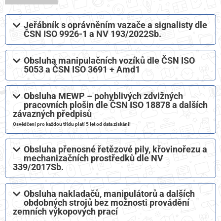
Jeřábník s oprávněním vazače a signalisty dle
ČSN ISO 9926-1 a NV 193/2022Sb.
Obsluha manipulačních vozíků dle ČSN ISO
5053 a ČSN ISO 3691 + Amd1​
Obsluha MEWP – pohyblivých zdvižných
pracovních plošin dle ČSN ISO 18878 a dalších
závazných předpisů​
Osvědčení pro každou třídu platí 5 let od data získání!
Obsluha přenosné řetězové pily, křovinořezu a
mechanizačních prostředků dle NV
339/2017Sb.
Obsluha nakladačů, manipulátorů a dalších
obdobných strojů bez možnosti provádění
zemních výkopových prací