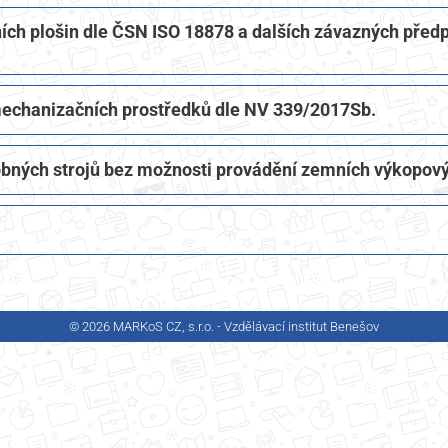
h plošin dle ČSN ISO 18878 a dalších závazných předp
 mechanizačních prostředků dle NV 339/2017Sb.
obných strojů bez možnosti provádění zemních výkopový
© 2026 MARKoS CZ, s.r.o. - Vzdělávací institut Benešov