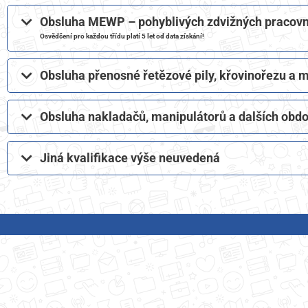
Obsluha MEWP – pohyblivých zdvižných pracovníc
Osvědčení pro každou třídu platí 5 let od data získání!
Obsluha přenosné řetězové pily, křovinořezu a
Obsluha nakladačů, manipulátorů a dalších obd
Jiná kvalifikace výše neuvedená​