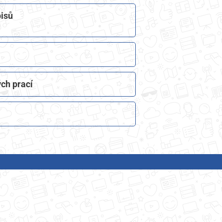
isů​
ch prací