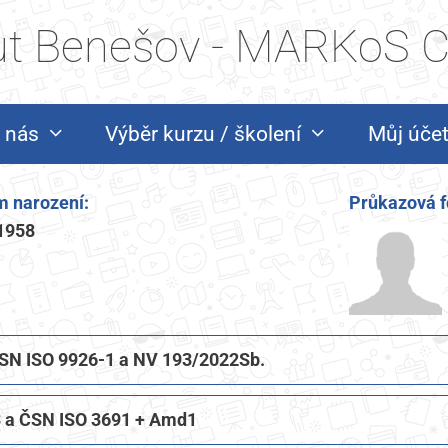
tut Benešov - MARKoS CZ
 nás
Výběr kurzu / školení
Můj úče
 narození:
Průkazová f
1958
 ČSN ISO 9926-1 a NV 193/2022Sb.
 a ČSN ISO 3691 + Amd1​