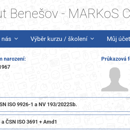
tut Benešov - MARKoS CZ
 nás
Výběr kurzu / školení
Můj úče
 narození:
Průkazová f
1967
 ČSN ISO 9926-1 a NV 193/2022Sb.
 a ČSN ISO 3691 + Amd1​