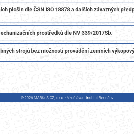
h plošin dle ČSN ISO 18878 a dalších závazných předp
 mechanizačních prostředků dle NV 339/2017Sb.
obných strojů bez možnosti provádění zemních výkopový
© 2026 MARKoS CZ, s.r.o. - Vzdělávací institut Benešov