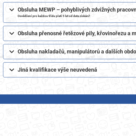
Obsluha MEWP – pohyblivých zdvižných pracovníc
Osvědčení pro každou třídu platí 5 let od data získání!
Obsluha přenosné řetězové pily, křovinořezu a
Obsluha nakladačů, manipulátorů a dalších obd
Jiná kvalifikace výše neuvedená​