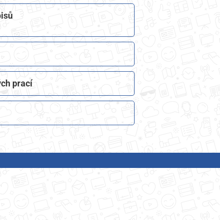
isů​
ch prací