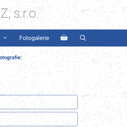
, s.r.o.
t
Fotogalerie
otografie: