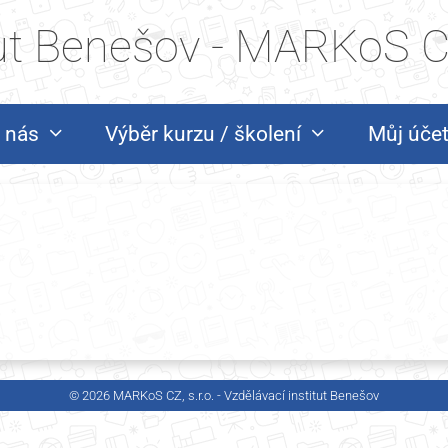
tut Benešov - MARKoS CZ
 nás
Výběr kurzu / školení
Můj úče
© 2026 MARKoS CZ, s.r.o. - Vzdělávací institut Benešov