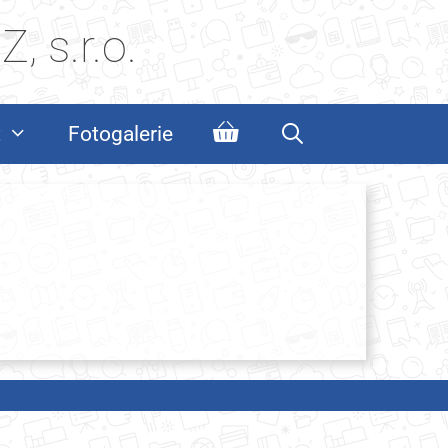
, s.r.o.
t
Fotogalerie