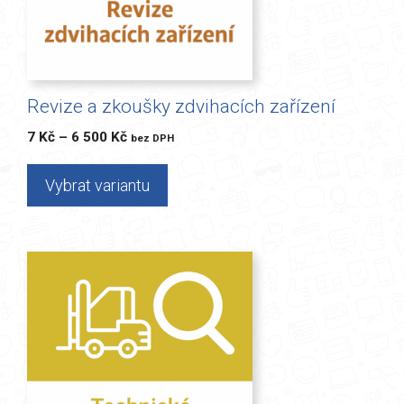
lze
vybrat
na
stránce
Revize a zkoušky zdvihacích zařízení
produktu
Rozpětí
7
Kč
–
6 500
Kč
bez DPH
cen:
7 Kč
Vybrat variantu
až
6
500 Kč