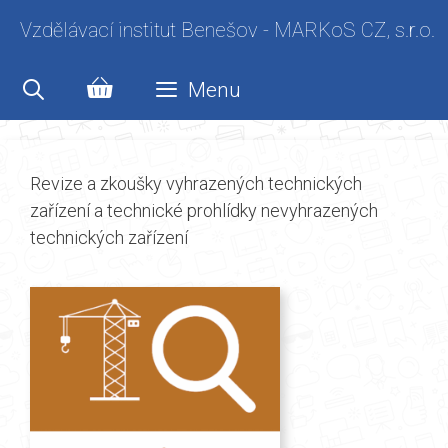
Přeskočit
Vzdělávací institut Benešov - MARKoS CZ, s.r.o.
na
obsah
Menu
Revize a zkoušky vyhrazených technických
zařízení a technické prohlídky nevyhrazených
technických zařízení
Tento
produkt
má
více
variant.
Možnosti