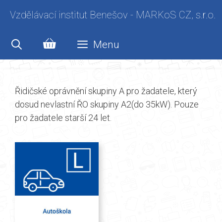
Přeskočit
Vzdělávací institut Benešov - MARKoS CZ, s.r.o.
na
obsah
Menu
Řidičské oprávnění skupiny A pro žadatele, který
dosud nevlastní ŘO skupiny A2(do 35kW). Pouze
pro žadatele starší 24 let.
Tento
produkt
má
více
variant.
Možnosti