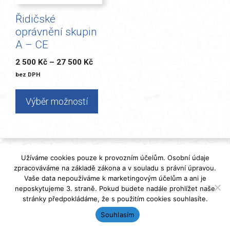
lze
Řidičské
vybrat
oprávnění skupin
na
A – CE
stránce
produktu
Rozpětí
2 500
Kč
–
27 500
Kč
cen:
bez DPH
2
500 Kč
Výběr možností
až
27
500 Kč
© 2026 MARKoS CZ, s.r.o. - Vzdělávací institut Benešov
Užíváme cookies pouze k provozním účelům. Osobní údaje
zpracováváme na základě zákona a v souladu s právní úpravou.
Vaše data nepoužíváme k marketingovým účelům a ani je
neposkytujeme 3. straně. Pokud budete nadále prohlížet naše
stránky předpokládáme, že s použitím cookies souhlasíte.
Souhlasím